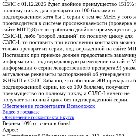
СЗЛС c 01.12.2026 будет двойное преимущество 1515% 
полному циклу для препарата со 100 баллами и
подтверждением хотя бы 1 серии с тем же МНН у того 
производителя в системе прослеживаемости (проверка 
сайте МПТ);8) если сработало двойное преимущество д
СЗЛС-II, либо "второй лишний" по полному циклу для
СЗЛС-I, то поставить при исполнении контракта можно
только препарат из серии, подтвержденной на сайте МП
Поставщик при приемке должен предоставить заказчик
информацию, подтверждающую размещение на сайте 
информации о серии лекарственного препарата;9) указ
актуальные реквизиты распоряжений об утверждении
ЖНВЛП и СЗЛС.Забавно, что обычные ЖВ препараты б
подтвержденной серии, но со 100 баллами, получают
преимущество по полному циклу, а СЗЛС-I ничего не
получает за полный цикл без подтвержденной серии.
Обеспечение госконтракта Всеволожск
Видео о госзаказе
Обеспечение госконтракта Якутск
Вернем 10% от счета в банк!
Адрес:
г. Петербург,наб.Обводного канала д, 213, офис 302