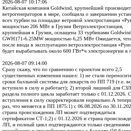
2026-08-07 10:17:06
Китайская компания Goldwind, крупнейший производит
ветрогенераторов в мире, сообщила о завершении уста
всех турбин на площадке ветровой электростанции «Ру
мощностью 206 МВт в Грузии Ветроэлектростанция,
крупнейшая в Грузии, оснащена 33 турбинами Goldwin
GWH171-6.25MW мощностью 6,25 МВт Ожидается, что
после ввода в эксплуатацию ветроэлектростанция «Руи
будет вырабатывать около 600 ГВт*ч электроэнергии в 
2026-08-07 09:14:00
Сразу скажу, что по сравнению с проектом всего 2,5
существенных изменения нашел: 1) не стали переносит
сроки балльной системы для лекарств по ПП 719 (т.е. в
вступило в силу и работает); 2) второй лишний для СЗ
раздела полного цикла заработает только с 01.12.2026. 
вступления в силу скорректировали нормально.А тепер
раз, что меняется в ПП 1875:1) с 06.08.2026 по 30.11.20
страна происхождения ЛП может подтверждаться
сертификатом СТ-1;2) с 01.12.2026 и страна происхожд
ЛП, и полный цикл подтверждаются только сведениями
российского и евразийского реестра с баллами (50 балло