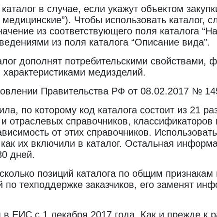
 каталог в случае, если укажут объектом закуп
медицинские”). Чтобы использовать каталог, с
значение из соответствующего поля каталога “Н
сведениями из поля каталога “Описание вида”.
талог дополнят потребительскими свойствами, 
 характеристиками медизделий.
ановлении Правительства РФ от 08.02.2017 № 14
ила, по которому код каталога состоит из 21 ра
 отраслевых справочников, классификаторов и
ависимость от этих справочников. Использовать
, как их включили в каталог. Остальная информ
0 дней.
есколько позиций каталога по общим признакам
ей по техподдержке заказчиков, его заменят 
в ЕИС с 1 декабря 2017 года. Как и прежде к р