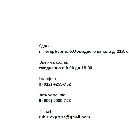
полный цикл подтве
сведениями из росси
реестра с баллами (
и 100 за полный цик
российских ЛП (для 
запись в реестр внес
Адрес:
30.04.2027 страну 
г. Петербург,наб.Обводного канала д, 213, 
подтверждать и запи
баллов.Документы С
Время работы:
01.12.2026 не подход
ежедневно с 9:00 до 18:00
изменили формулиров
Телефон:
теперь неЖВ препар
8 (812) 4253-752
п.433, следовательн
только преимуществ
Звонок по РФ:
8 (800) 5000-752
происхождения подт
декларацией;4) для
E-mail:
30.11.2026 применяе
ruble.express@gmail.com
15% преференция;5)