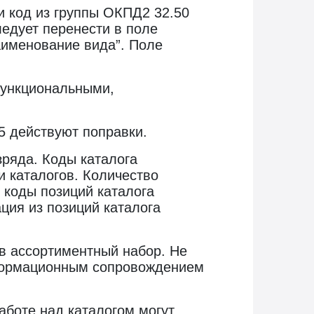
ки код из группы ОКПД2 32.50
ледует перенести в поле
аименование вида”. Поле
функциональными,
5 действуют поправки.
зряда. Коды каталога
 каталогов. Количество
 коды позиций каталога
ация из позиций каталога
 в ассортиментный набор. Не
информационным сопровождением
аботе над каталогом могут